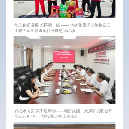
常态化送温暖 关怀润一线 —— 地矿集团深入德格县安
比隆巴金矿勘查项目开展慰问活动
戎心永向党 实干建新功——地矿集团、天府矿投联合开
展2026年“八一”退役军人交流座谈会