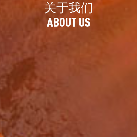
关
于
我
们
A
B
O
U
T
U
S