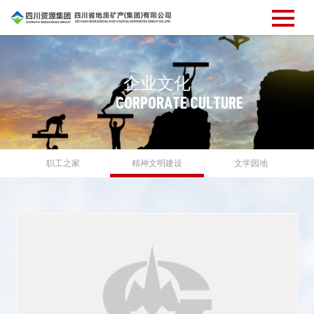
企
业
文
化
C
O
R
P
O
R
A
T
E
C
U
L
T
U
R
E
职工之家
精神文明建设
文学园地