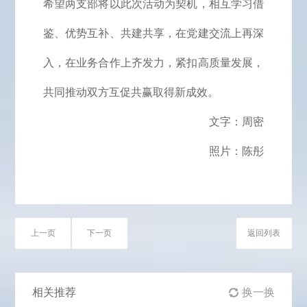
希望两支部将以此次活动为契机，相互学习借
鉴、优势互补、共建共享，在党建交流上再深
入，在业务合作上齐发力，紧扣高质量发展，
共同推动双方互促共赢取得新成效。
文字：周密
照片：陈彤
上一页
下一页
返回列表
相关推荐
换一换