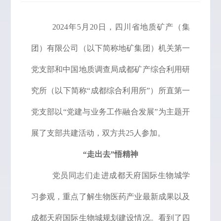
2024年5月20日，四川省地质矿产（集
团）有限公司（以下简称地矿集团）机关第一
党支部和中国地质调查局成都矿产综合利用研
究所（以下简称“成都综合利用所”）所直第一
党支部以“
党建与业务工作融合发展
”为主题开
展了支部共建活动，
双方
共
25
人参加。
“走出去
”
悟精神
党员同志
们
走进成都天府国际生物城学
习参观，
重点了解生物医药产业
最新成果以及
成都天府国际生物城规划建设情况。
看到了
四