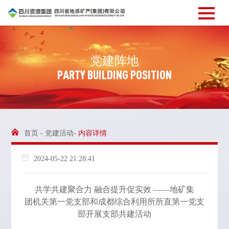
党
建
阵
地
P
A
R
T
Y
B
U
I
L
D
I
N
G
P
O
S
I
T
I
O
N
首页 - 党建活动-
内容详情
2024-05-22 21:28:41
共学共建聚合力 融合提升促实效 ——地矿集
团机关第一党支部和成都综合利用所所直第一党支
部开展支部共建活动