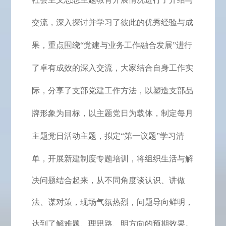
交流，深入探讨并学习了彼此的优秀经验与成
果，重点围绕“党建与业务工作融合发展”进行
了卓有成效的深入交流，大家结合自身工作实
际，分享了支
部党建工作方法，以
塑造支部品
牌形象为目标，
以主题党日为载体，制定每月
主题党日活动主题，拟定
“第一议题”学习清
单，开展新建制度专题培训，
将组织生活与解
决问题结合起来，
从不同角度谈认识、讲做
法、谋对策，现场气氛热烈，问题导向鲜明，
达到了解难题、理思路、明方向的预期效果。