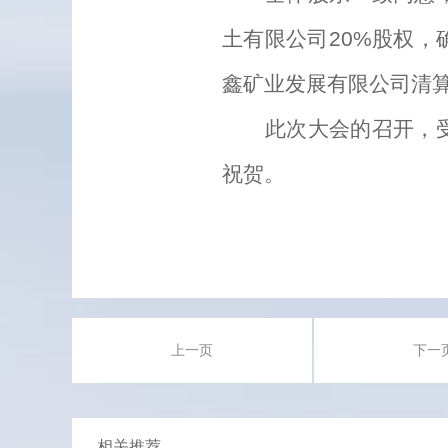
土有限公司20%股权
鑫矿业发展有限公司清
此次大会的召开，
祝贺。
上一页
下一
相关推荐