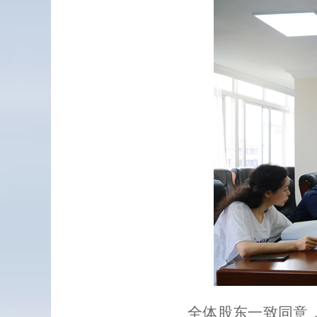
全体股东一致同意