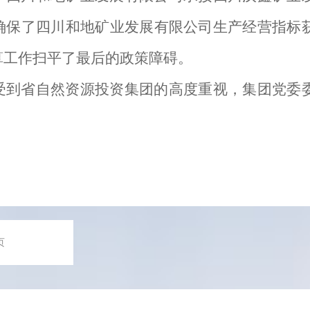
，确保了四川和地矿业发展有限公司生产经营指标
算工作扫平了最后的政策障碍。
受到省自然资源投资集团的高度重视，集团党委
页