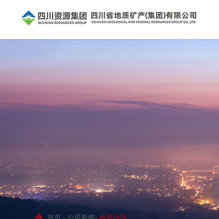
首页 - 公司新闻-
内容详情