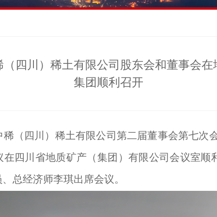
稀（四川）稀土有限公司股东会和董事会在
集团顺利召开
日，中稀（四川）稀土有限公司第二届董事会第七次会
议在四川省地质矿产（集团）有限公司会议室顺
员、总经济师李琪出席会议。