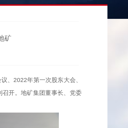
地矿
议、2022年第一次股东大会、
利召开。地矿集团董事长、党委