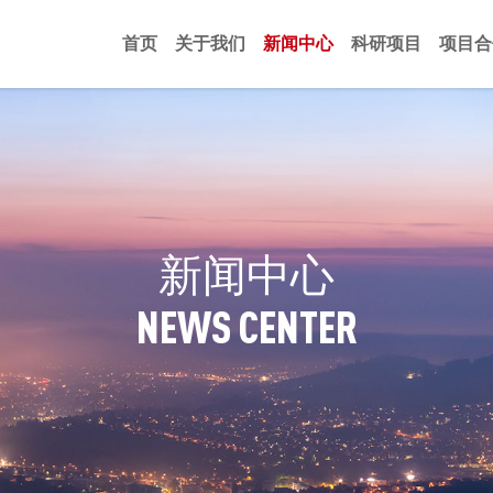
首页
关于我们
新闻中心
科研项目
项目合
新
闻
中
心
N
E
W
S
C
E
N
T
E
R