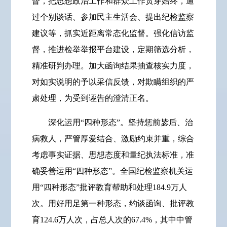
督，把思想政治工作和群众工作贯穿始终，通
过个别谈话、参加民主生活会、提出纪检监察
建议等，抓实近距离常态化监督。强化信访监
督，推进检举举报平台建设，定期筛选分析，
精准研判办理。加大函询结果抽查核实力度，
对如实说明的予以采信反馈，对欺瞒组织的严
肃处理，为受到诬告的澄清正名。
深化运用“四种形态”。坚持惩前毖后、治
病救人，严管厚爱结合、激励约束并重，综合
考虑事实证据、思想态度和量纪执法标准，准
确妥善运用“四种形态”。全国纪检监察机关运
用“四种形态”批评教育帮助和处理184.9万人
次。用好用足第一种形态，约谈函询、批评教
育124.6万人次，占总人次的67.4%，其中中管