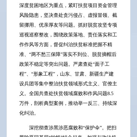
深度贫困地区为重点，紧盯扶贫项目资金管理
风险隐患，坚决查处贪污侵占、虚报冒领、截
留挪用、优亲厚友等问题。抓好脱贫攻坚专项
巡视巡察整改，围绕政策落地、责任落实和工
作作风等方面，督促纠治扶贫标准把握不精
准、“两不愁三保障”落实不到位、脱贫摘帽后
政策不稳定等突出问题。严肃查处“面子工
程”、“形象工程”，山东、甘肃、新疆生产建
设兵团等集中整治扶贫领域形式主义、官僚主
义。全国共查处扶贫领域腐败和作风问题8.5
万件，剖析典型案例，推动举一反三、持续深
化纠治。
深挖彻查涉黑涉恶腐败和“保护伞”。把扫