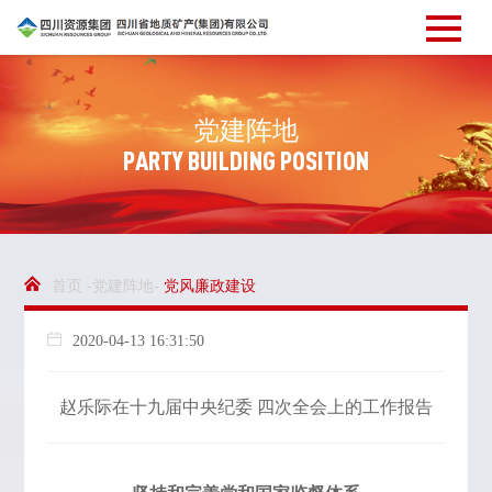
党
建
阵
地
P
A
R
T
Y
B
U
I
L
D
I
N
G
P
O
S
I
T
I
O
N
首页 -党建阵地-
党风廉政建设
2020-04-13 16:31:50
赵乐际在十九届中央纪委 四次全会上的工作报告