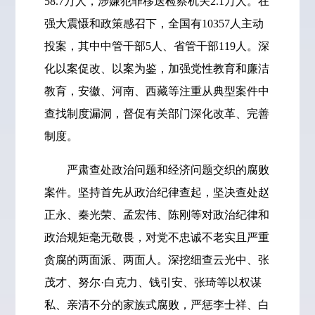
58.7万人，涉嫌犯罪移送检察机关2.1万人。在
强大震慑和政策感召下，全国有10357人主动
投案，其中中管干部5人、省管干部119人。深
化以案促改、以案为鉴，加强党性教育和廉洁
教育，安徽、河南、西藏等注重从典型案件中
查找制度漏洞，督促有关部门深化改革、完善
制度。
严肃查处政治问题和经济问题交织的腐败
案件。坚持首先从政治纪律查起，坚决查处赵
正永、秦光荣、孟宏伟、陈刚等对政治纪律和
政治规矩毫无敬畏，对党不忠诚不老实且严重
贪腐的两面派、两面人。深挖细查云光中、张
茂才、努尔·白克力、钱引安、张琦等以权谋
私、亲清不分的家族式腐败，严惩李士祥、白