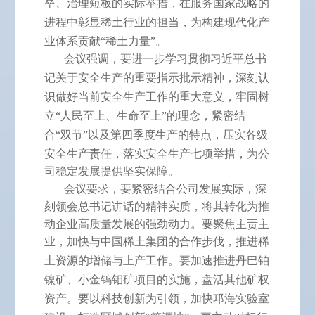
垒、治理短板的实际举措，在服务国家战略的
进程
中彰显稀土行业的担当，为构建现代化产
业体系贡献
“稀土力量”。
会议强调，要进一步学习贯彻习近平总书
记关于安全生产
的
重要指示批示精神，深刻认
识做好当前安全生产工作的重大意义，牢固树
立
“人民至上、生命至上”的理念，紧密结
合“双节”以及第四季度生产的特点，压实各级
安全生产责任，落实安全生产七项举措，
为公
司稳定发展提供坚实保障。
会议要求，要紧密结合
公司发展实际，深
刻领会总书记讲话的精神实质，将其转化为推
动企业高质量发展的强劲动力。要聚焦主责主
业，
加快与中国稀土集团的合作步伐，推进稀
土资源的增储与上产工作。要加速推
进丹巴铂
镍矿、小金钨钼矿项目的实施，盘活其他矿权
资产。要以科技创新为引领，加快邛海实验室