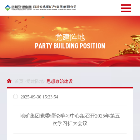
党
建
阵
地
P
A
R
T
Y
B
U
I
L
D
I
N
G
P
O
S
I
T
I
O
N
首页 -党建阵地-
思想政治建设
2025-09-30 15:23:54
地矿集团党委理论学习中心组召开2025年第五
次学习扩大会议