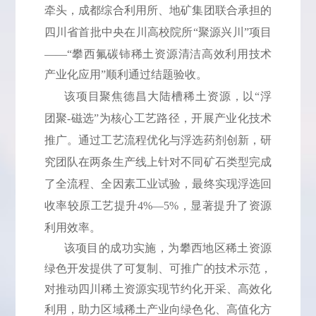
牵头，成都综合利用所、地矿集团联合承担的
四川省首批中央在川高校院所
“聚源兴川”项目
——
“攀西氟碳铈稀土资源清洁高效利用技术
产业化应用”顺利通过结题验收。
该项目聚焦德昌大陆槽稀土资源，以
“浮
团聚-磁选”为核心工艺路径，开展产业化技术
推广。通过工艺流程优化与浮选药剂创新，研
究团队在两条生产线上针对不同矿石类型完成
了全流程、全因素工业试验，最终实现浮选回
收率较原工艺提升4%—5%，显著提升了资源
利用效率。
该项目的成功实施，为攀西地区稀土资源
绿色开发提供了可复制、可推广的技术示范，
对推动四川稀土资源实现节约化开采、高效化
利用，助力区域稀土产业向绿色化、高值化方